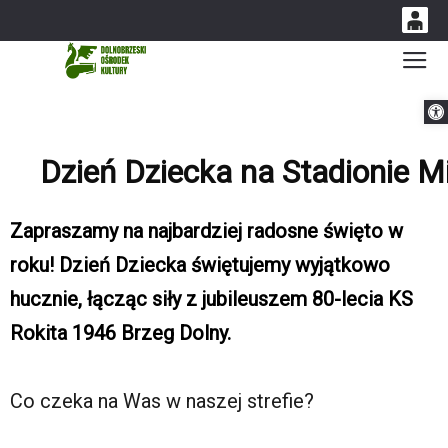
0
Gł
'
0,00
Otwórz 
PLN
Dzień Dziecka na Stadionie M
14
53
Zapraszamy na najbardziej radosne święto w
roku! Dzień Dziecka świętujemy wyjątkowo
hucznie, łącząc siły z jubileuszem 80-lecia KS
Rokita 1946 Brzeg Dolny.
Co czeka na Was w naszej strefie?