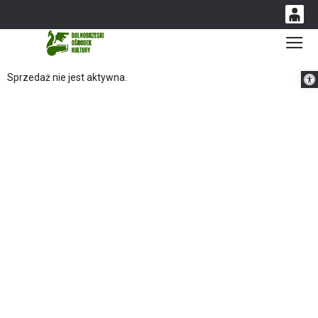
0
Gł
'
0,00
Otwórz 
Sprzedaż nie jest aktywna.
PLN
14
54