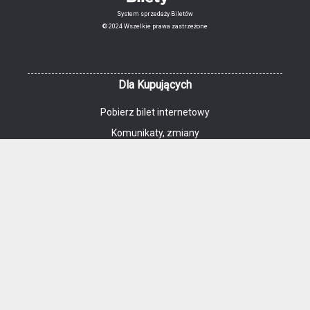
System sprzedaży Biletów
© 2024 Wszelkie prawa zastrzeżone
Dla Kupujących
Pobierz bilet internetowy
Komunikaty, zmiany
Kontakt
Regulamin zakupów internetowych
Polityka cookies
Dane osobowe