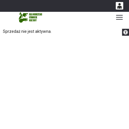
0
Gł
'
0,00
Otwórz 
Sprzedaż nie jest aktywna.
PLN
14
53