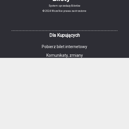
System sprzedaży Biletów
© 2024 Wszelkie prawa zastrzeżone
Dla Kupujących
Pobierz bilet internetowy
Komunikaty, zmiany
Kontakt
Regulamin zakupów internetowych
Polityka cookies
Dane osobowe