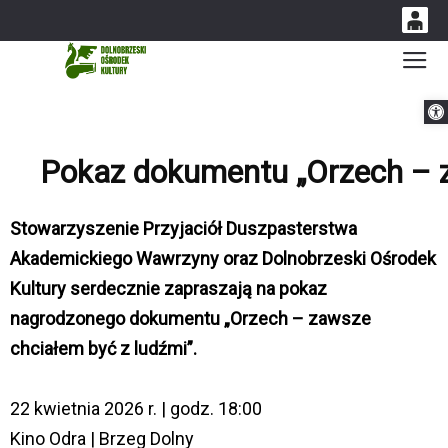
0
Gł
'
0,00
Otwórz 
PLN
Pokaz dokumentu „Orzech – z
14
54
Stowarzyszenie Przyjaciół Duszpasterstwa
Akademickiego Wawrzyny oraz Dolnobrzeski Ośrodek
Kultury serdecznie zapraszają na pokaz
nagrodzonego dokumentu „Orzech – zawsze
chciałem być z ludźmi”.
22 kwietnia 2026 r. | godz. 18:00
Kino Odra | Brzeg Dolny