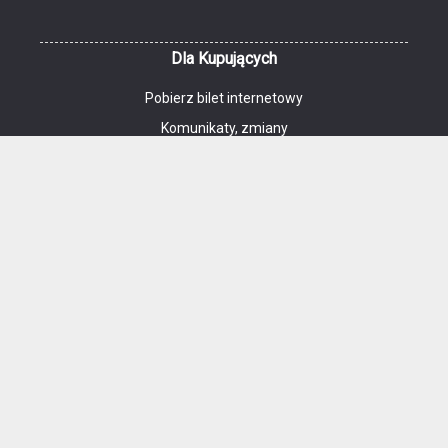
Dla Kupujących
Pobierz bilet internetowy
Komunikaty, zmiany
Kontakt
Regulamin zakupów internetowych
Polityka cookies
Dane osobowe
Cennik kina i informacje o zniżkach