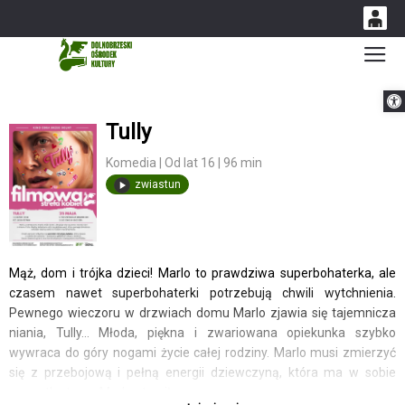
0
Gł
'
0,00
Otwórz 
PLN
Tully
14
53
Komedia | Od lat 16 | 96 min
zwiastun
Mąż, dom i trójka dzieci! Marlo to prawdziwa superbohaterka, ale
czasem nawet superbohaterki potrzebują chwili wytchnienia.
Pewnego wieczoru w drzwiach domu Marlo zjawia się tajemnicza
niania, Tully... Młoda, piękna i zwariowana opiekunka szybko
wywraca do góry nogami życie całej rodziny. Marlo musi zmierzyć
się z przebojową i pełną energii dziewczyną, która ma w sobie
wszystko to, co Marlo utraciła.