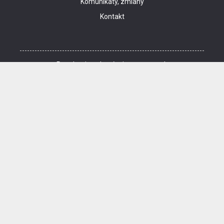
Komunikaty, zmiany
Kontakt
Regulamin zakupów internetowych
Polityka cookies
Dane osobowe
Cennik kina i informacje o zniżkach