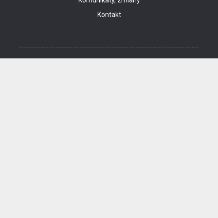
Komunikaty, zmiany
Kontakt
Regulamin zakupów internetowych
Polityka cookies
Dane osobowe
Cennik kina i informacje o zniżkach