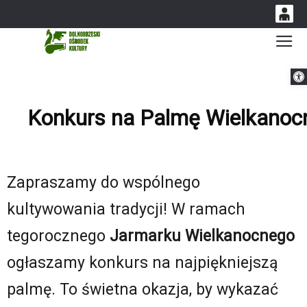
0
Gł
'
0,00
Otwórz 
PLN
Konkurs na Palmę Wielkanoc
14
53
Zapraszamy do wspólnego
kultywowania tradycji! W ramach
tegorocznego
Jarmarku Wielkanocnego
ogłaszamy konkurs na najpiękniejszą
palmę. To świetna okazja, by wykazać